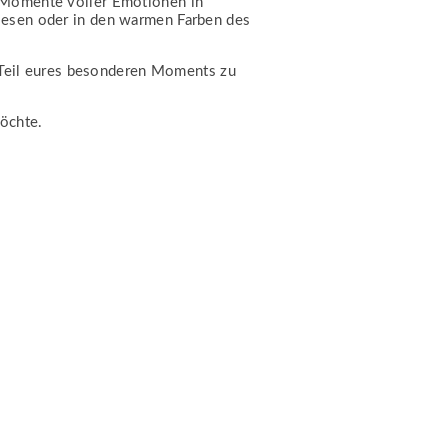
n Momente voller Emotionen in
iesen oder in den warmen Farben des
d Teil eures besonderen Moments zu
öchte.